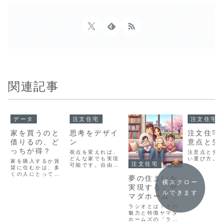
関連記事
データ
注文住宅
注文住宅
家を買うのと
思考をデザイ
注文住宅
借りるの、ど
ン
意点と失
っちが得？
視点を変えれば、
注意点と失
どんな家でも実現
い選び方。
家を購入するか賃
注文住宅
可能です。自由な
貸に住むかは、多
発想を広げた後、
くの人にとって重
夢の住まいを
現実的に再構築し
要な選択です。そ
横スクロー
ます。
実現する：ヤ
れぞれの選択肢に
ルできます
はメリットとデメ
マダホームズ
リットがあり、ラ
のラシオ
ラシオとは？その
イフスタイルや将
（RASIO）
魅力と特徴ヤマダ
来の計画によって
ホームズの「ラシ
最適な選択が異な