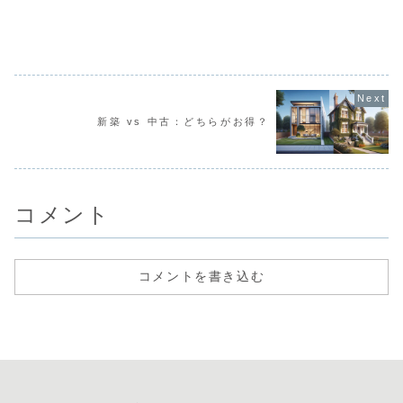
オ（RASIO）」
ります。以下で
は、カスタマイズ
は、家を買うこと
型の注文住宅で、
と借りることの主
家族のライフスタ
なポイントを比較
イルに合わせて自
してみましょう。
由に設計できるの
家...
が特徴です。外観
や内装、耐震性や
断熱性能など、細
部にまでこだわり
新築 vs 中古：どちらがお得？
抜いた住まいを提
供しています。...
コメント
コメントを書き込む