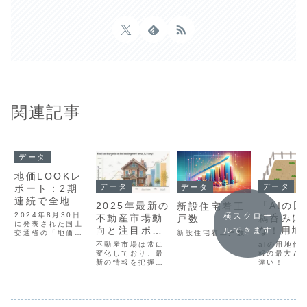
関連記事
データ
地価LOOKレ
データ
データ
データ
ポート：2期
連続で全地区
2025年最新の
「AIの
新設住宅着工
の地価が上昇
横スクロー
2024年8月30日
不動産市場動
鵜呑みに
戸数
に発表された国土
向と注目ポイ
な！用地
ルできます
交通省の「地価
新設住宅着工戸数
ント
れ情報に
LOOKレポート」
不動産市場は常に
aiの用地仕
によると、主要都
変化しており、最
む“誤認
報の最大70
市の高度利用地等
新の情報を把握す
違い！
ク”とフ
における地価が2
ることが重要で
期連続で全地区上
チェック
す。2025年の不
昇しました³。この
動産市場では、都
要性」
レポートは、東京
市部のオフィス空
圏、大阪圏、名古
室率の低下や新た