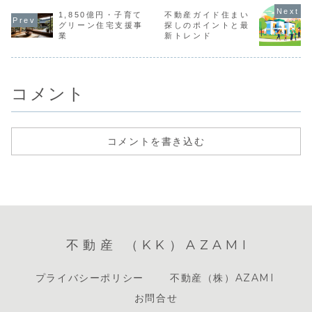
屋圏、地方圏の計
なマンション開発
1,850億円・子育て
不動産ガイド住まい
80地区を対象に行
が話題となってい
われたもので、住
グリーン住宅支援事
探しのポイントと最
ます。この記事で
宅地や商...
業
新トレンド
は、最新の不動産
情報をまとめ、今
後の市場動向につ
いて解説しま
す。...
コメント
コメントを書き込む
不動産 （KK）AZAMI
プライバシーポリシー
不動産（株）AZAMI
お問合せ