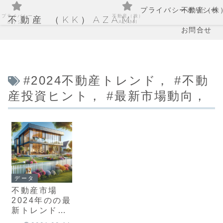
プライバシーポリシー
不動産（株）
プライバシー
不動産（株）
不動産 （KK）AZAMI
ポリシー
AZAMI
お問合せ
#2024不動産トレンド， #不動
産投資ヒント， #最新市場動向，
データ
不動産市場
2024年のの最
新トレンドと
投資のヒント