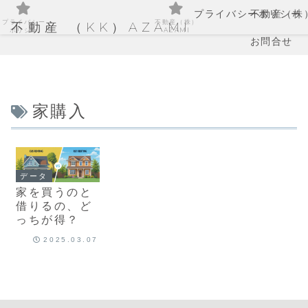
プライバシーポリシー
不動産（株）
プライバシー
不動産（株）
不動産 （KK）AZAMI
ポリシー
AZAMI
お問合せ
家購入
データ
家を買うのと
借りるの、ど
っちが得？
2025.03.07